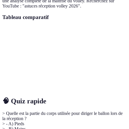
une analyse complète de la maîtrise du volley. Recherchez sur
YouTube : "astuces réception volley 2026".
Tableau comparatif
Critère
Posture
Placement Bras
Équipement
Amélioration
10 %
15 %
12 %
Réception
Prévention
25 %
10 %
18 %
Blessures
🧠 Quiz rapide
> Quelle est la partie du corps utilisée pour diriger le ballon lors de
la réception ?
> - A) Pieds
> - B) Mains