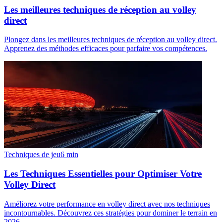
Les meilleures techniques de réception au volley
direct
Plongez dans les meilleures techniques de réception au volley direct.
Apprenez des méthodes efficaces pour parfaire vos compétences.
Techniques de jeu
6
min
Les Techniques Essentielles pour Optimiser Votre
Volley Direct
Améliorez votre performance en volley direct avec nos techniques
incontournables. Découvrez ces stratégies pour dominer le terrain en
2026.