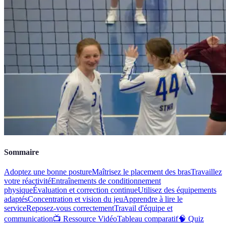
Sommaire
Adoptez une bonne posture
Maîtrisez le placement des bras
Travaillez
votre réactivité
Entraînements de conditionnement
physique
Évaluation et correction continue
Utilisez des équipements
adaptés
Concentration et vision du jeu
Apprendre à lire le
service
Reposez-vous correctement
Travail d'équipe et
communication
📺 Ressource Vidéo
Tableau comparatif
🧠 Quiz