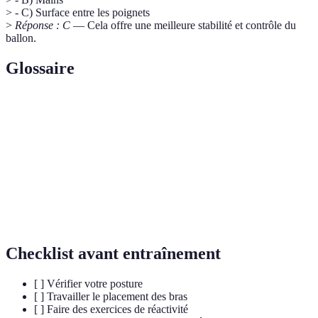
> - C) Surface entre les poignets
>
Réponse : C
— Cela offre une meilleure stabilité et contrôle du
ballon.
Glossaire
Terme
Définition
Réception
Action de bloquer et contrôler un service
Vision du jeu
Capacité à anticiper les mouvements
Conditionnement
Entraînement physique pour amélioration
Checklist avant entraînement
[ ] Vérifier votre posture
[ ] Travailler le placement des bras
[ ] Faire des exercices de réactivité