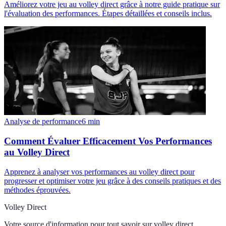
Améliorez votre jeu au volley direct grâce à notre guide pratique sur
l'évaluation des performances. Étapes détaillées et conseils inclus.
Analyse de performance
6
min
Comment Évaluer Efficacement Vos Performances
au Volley Direct
Apprenez à analyser vos performances au volley direct pour
progresser et optimiser votre jeu grâce à des conseils pratiques et des
méthodes éprouvées.
Volley Direct
Votre source d'information pour tout savoir sur
volley direct
.