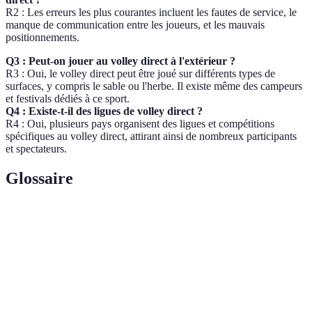
R2 : Les erreurs les plus courantes incluent les fautes de service, le
manque de communication entre les joueurs, et les mauvais
positionnements.
Q3 : Peut-on jouer au volley direct à l'extérieur ?
R3 : Oui, le volley direct peut être joué sur différents types de
surfaces, y compris le sable ou l'herbe. Il existe même des campeurs
et festivals dédiés à ce sport.
Q4 : Existe-t-il des ligues de volley direct ?
R4 : Oui, plusieurs pays organisent des ligues et compétitions
spécifiques au volley direct, attirant ainsi de nombreux participants
et spectateurs.
Glossaire
Terme
Définition
Action d’envoyer le ballon dans le camp adverse
Service
pour commencer le jeu.
Changement de position des joueurs après chaque
Rotation