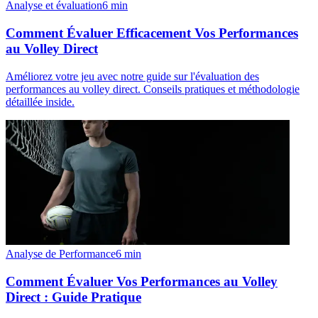
Analyse et évaluation
6
min
Comment Évaluer Efficacement Vos Performances
au Volley Direct
Améliorez votre jeu avec notre guide sur l'évaluation des
performances au volley direct. Conseils pratiques et méthodologie
détaillée inside.
Analyse de Performance
6
min
Comment Évaluer Vos Performances au Volley
Direct : Guide Pratique