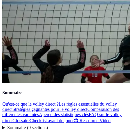
Sommaire
Qu'est-ce que le volley direct ?
Les règles essentielles du volley
direct
Stratégies gagnantes pour le volley direct
Comparaison des
différentes variantes
Aperçu des statistiques clés
FAQ sur le volley
direct
Glossaire
Checklist avant de jouer
📺 Ressource Vidéo
Sommaire
(
9
sections
)