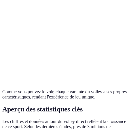
Nombre
de
3-6
6
2-4
joueurs
Points
Directement
Système de sets
Directemen
marqués
Terrain
Plus petit
Standard
Sable
Type de
Rapide
Plus stratégique
Joueurs lib
jeu
Comme vous pouvez le voir, chaque variante du volley a ses propres
caractéristiques, rendant l'expérience de jeu unique.
Aperçu des statistiques clés
Les chiffres et données autour du volley direct reflètent la croissance
de ce sport. Selon les dernières études, près de 3 millions de