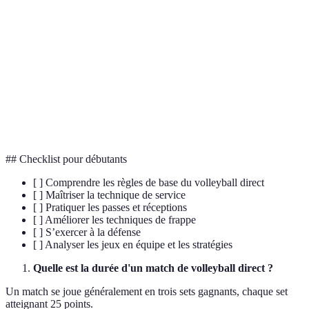
Augmente
Requiert une
Crucial pour
Frappe
la pression
bonne
gagner des
dynamique
sur
coordination
points
l'adversaire
Renforce le
Indispensable
Défense
Nécessite un bon
moral de
pour une
anticipée
sens du timing
l'équipe
victoire
## Checklist pour débutants
[ ] Comprendre les règles de base du volleyball direct
[ ] Maîtriser la technique de service
[ ] Pratiquer les passes et réceptions
[ ] Améliorer les techniques de frappe
[ ] S’exercer à la défense
[ ] Analyser les jeux en équipe et les stratégies
Quelle est la durée d'un match de volleyball direct ?
Un match se joue généralement en trois sets gagnants, chaque set
atteignant 25 points.