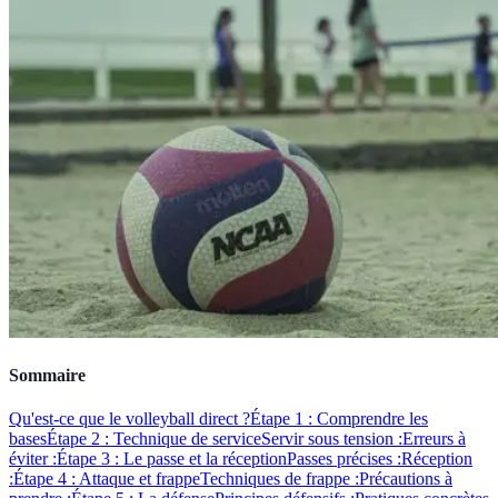
Sommaire
Qu'est-ce que le volleyball direct ?
Étape 1 : Comprendre les
bases
Étape 2 : Technique de service
Servir sous tension :
Erreurs à
éviter :
Étape 3 : Le passe et la réception
Passes précises :
Réception
:
Étape 4 : Attaque et frappe
Techniques de frappe :
Précautions à