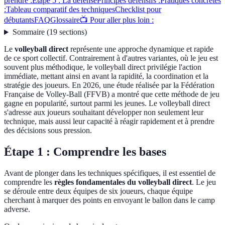
prendre :
Étape 5 : La défense
Principes défensifs :
Pratiques concrètes
:
Tableau comparatif des techniques
Checklist pour
débutants
FAQ
Glossaire
📺 Pour aller plus loin :
Sommaire
(
19
sections
)
Le
volleyball direct
représente une approche dynamique et rapide
de ce sport collectif. Contrairement à d'autres variantes, où le jeu est
souvent plus méthodique, le volleyball direct privilégie l'action
immédiate, mettant ainsi en avant la rapidité, la coordination et la
stratégie des joueurs. En 2026, une étude réalisée par la Fédération
Française de Volley-Ball (FFVB) a montré que cette méthode de jeu
gagne en popularité, surtout parmi les jeunes. Le volleyball direct
s'adresse aux joueurs souhaitant développer non seulement leur
technique, mais aussi leur capacité à réagir rapidement et à prendre
des décisions sous pression.
Étape 1 : Comprendre les bases
Avant de plonger dans les techniques spécifiques, il est essentiel de
comprendre les
règles fondamentales du volleyball direct
. Le jeu
se déroule entre deux équipes de six joueurs, chaque équipe
cherchant à marquer des points en envoyant le ballon dans le camp
adverse.