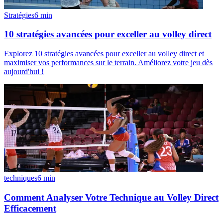
Stratégies
6
min
10 stratégies avancées pour exceller au volley direct
Explorez 10 stratégies avancées pour exceller au volley direct et
maximiser vos performances sur le terrain. Améliorez votre jeu dès
aujourd'hui !
techniques
6
min
Comment Analyser Votre Technique au Volley Direct
Efficacement