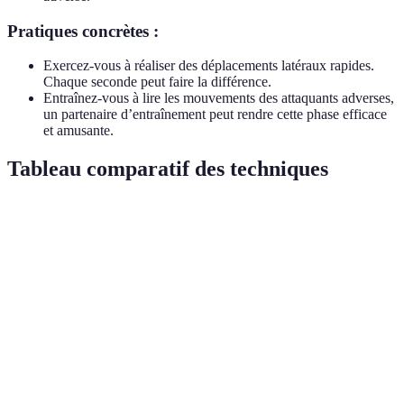
Pratiques concrètes :
Exercez-vous à réaliser des déplacements latéraux rapides.
Chaque seconde peut faire la différence.
Entraînez-vous à lire les mouvements des attaquants adverses,
un partenaire d’entraînement peut rendre cette phase efficace
et amusante.
Tableau comparatif des techniques
Technique
Avantages
Inconvénients
Verdict
Service
Pousse
Peut manquer de
Essentiel à
sous
l'adversaire
précision
maîtriser
tension
à l'erreur
Favorise
Passe
Risque de
À s'exercer
l'alignement
intuitive
désynchronisation
régulièrement
en équipe