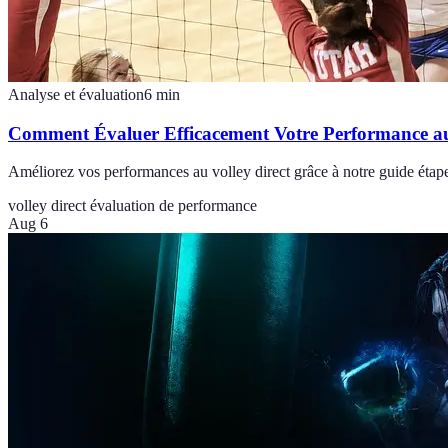
Analyse et évaluation
6
min
Comment Évaluer Efficacement Votre Performance au
Améliorez vos performances au volley direct grâce à notre guide étap
volley direct
évaluation de performance
Aug 6