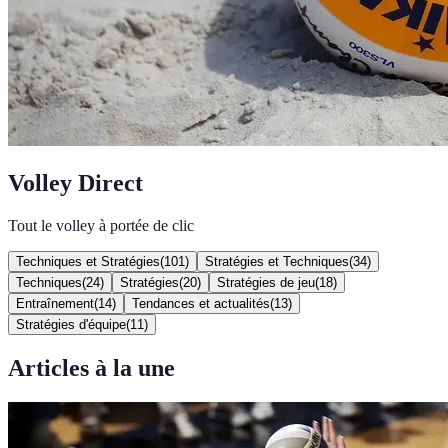
Volley Direct
Tout le volley à portée de clic
Techniques et Stratégies
(
101
)
Stratégies et Techniques
(
34
)
Techniques
(
24
)
Stratégies
(
20
)
Stratégies de jeu
(
18
)
Entraînement
(
14
)
Tendances et actualités
(
13
)
Stratégies d'équipe
(
11
)
Articles à la une