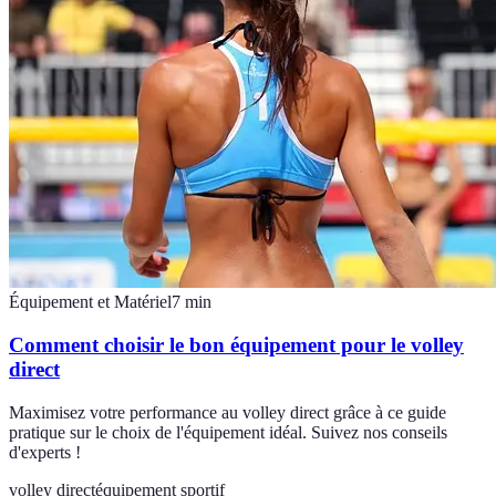
Équipement et Matériel
7
min
Comment choisir le bon équipement pour le volley
direct
Maximisez votre performance au volley direct grâce à ce guide
pratique sur le choix de l'équipement idéal. Suivez nos conseils
d'experts !
volley direct
équipement sportif