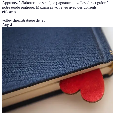
Apprenez à élaborer une stratégie gagnante au volley direct grâce à
notre guide pratique. Maximisez votre jeu avec des conseils
efficaces.
volley direct
stratégie de jeu
Aug 4