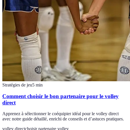
Stratégies de jeu
5
min
Comment choisir le bon partenaire pour le volley
direct
Apprenez à sélectionner le coéquipier idéal pour le volley direct
avec notre guide détaillé, enrichi de conseils et d’astuces pratiques.
volley direct
choisir partenaire volley