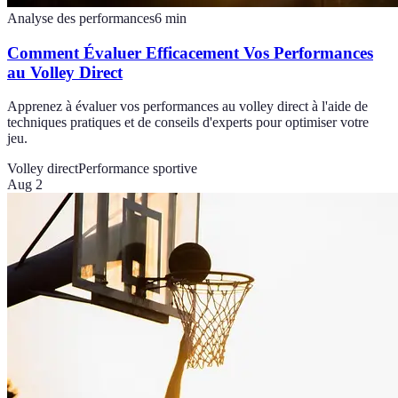
Analyse des performances
6
min
Comment Évaluer Efficacement Vos Performances
au Volley Direct
Apprenez à évaluer vos performances au volley direct à l'aide de
techniques pratiques et de conseils d'experts pour optimiser votre
jeu.
Volley direct
Performance sportive
Aug 2