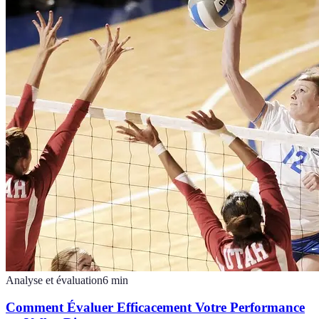
Analyse et évaluation
6
min
Comment Évaluer Efficacement Votre Performance