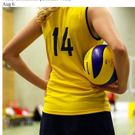
Aug 6