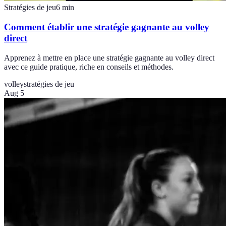
Stratégies de jeu
6
min
Comment établir une stratégie gagnante au volley
direct
Apprenez à mettre en place une stratégie gagnante au volley direct
avec ce guide pratique, riche en conseils et méthodes.
volley
stratégies de jeu
Aug 5