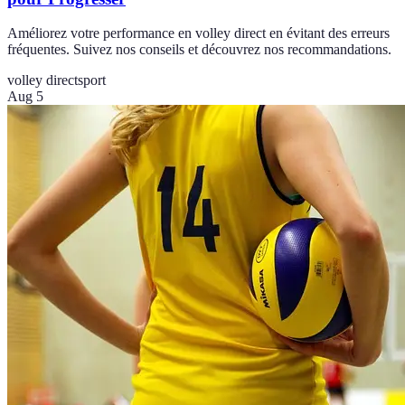
Améliorez votre performance en volley direct en évitant des erreurs
fréquentes. Suivez nos conseils et découvrez nos recommandations.
volley direct
sport
Aug 5