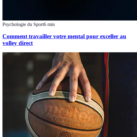
Psychologie du Sport
6
min
Comment travailler votre mental pour exceller au
volley direct