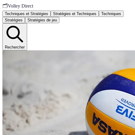
🗂️
Volley Direct
Techniques et Stratégies
Stratégies et Techniques
Techniques
Stratégies
Stratégies de jeu
Rechercher