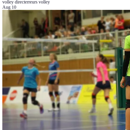
volley direct
erreurs volley
Aug 10