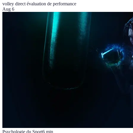
volley direct
évaluation de performance
Aug 6
Psychologie du Sport
6
min