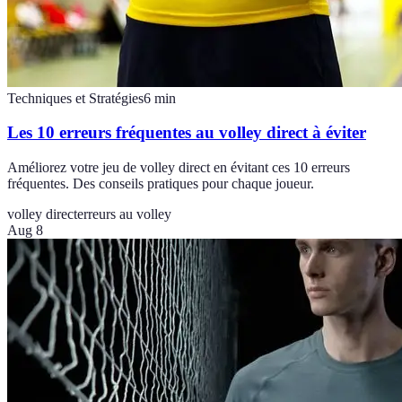
Techniques et Stratégies
6
min
Les 10 erreurs fréquentes au volley direct à éviter
Améliorez votre jeu de volley direct en évitant ces 10 erreurs
fréquentes. Des conseils pratiques pour chaque joueur.
volley direct
erreurs au volley
Aug 8