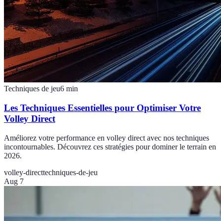
Techniques de jeu
6
min
Les Techniques Essentielles pour Optimiser Votre
Volley Direct
Améliorez votre performance en volley direct avec nos techniques
incontournables. Découvrez ces stratégies pour dominer le terrain en
2026.
volley-direct
techniques-de-jeu
Aug 7