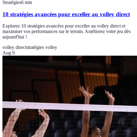
Stratégies
6
min
10 stratégies avancées pour exceller au volley direct
Explorez 10 stratégies avancées pour exceller au volley direct et
maximiser vos performances sur le terrain. Améliorez votre jeu dès
aujourd'hui !
volley direct
stratégies volley
Aug 9