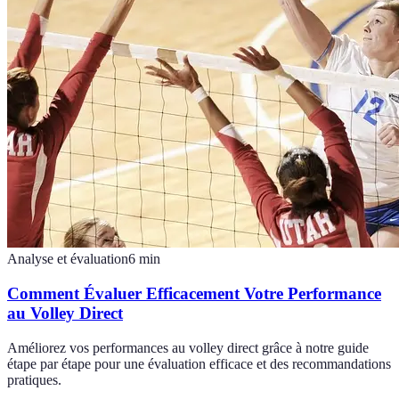
Analyse et évaluation
6
min
Comment Évaluer Efficacement Votre Performance
au Volley Direct
Améliorez vos performances au volley direct grâce à notre guide
étape par étape pour une évaluation efficace et des recommandations
pratiques.