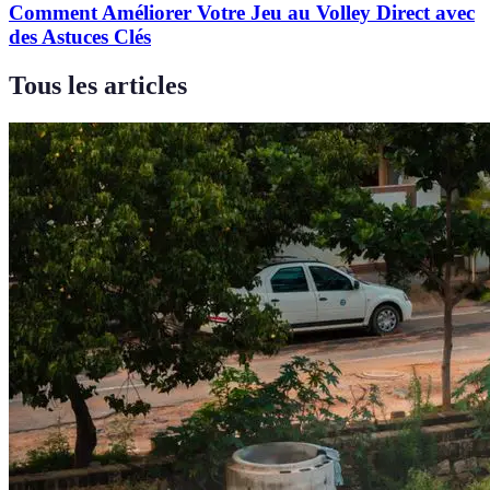
Comment Améliorer Votre Jeu au Volley Direct avec
des Astuces Clés
Tous les articles