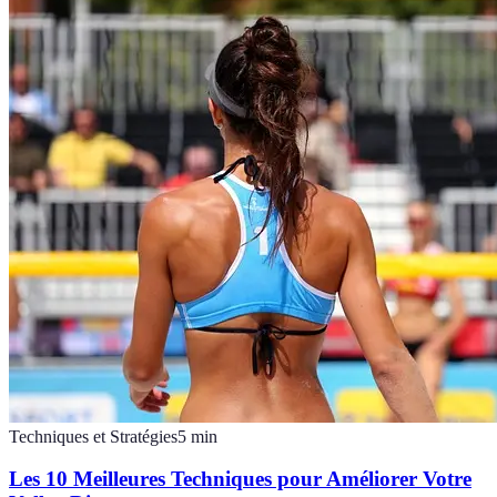
Techniques et Stratégies
5
min
Les 10 Meilleures Techniques pour Améliorer Votre