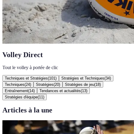
Volley Direct
Tout le volley à portée de clic
Techniques et Stratégies
(
101
)
Stratégies et Techniques
(
34
)
Techniques
(
24
)
Stratégies
(
20
)
Stratégies de jeu
(
18
)
Entraînement
(
14
)
Tendances et actualités
(
13
)
Stratégies d'équipe
(
11
)
Articles à la une