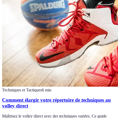
Techniques et Tactiques
6
min
Comment élargir votre répertoire de techniques au
volley direct
Maîtrisez le volley direct avec des techniques variées. Ce guide