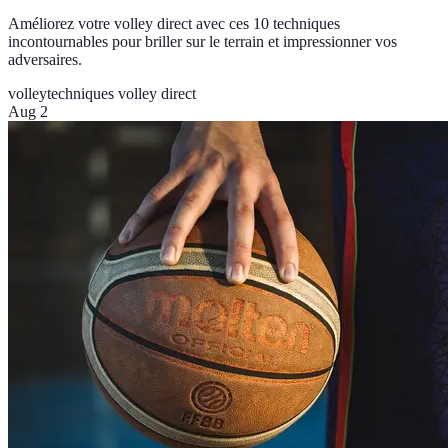
Améliorez votre volley direct avec ces 10 techniques
incontournables pour briller sur le terrain et impressionner vos
adversaires.
volley
techniques volley direct
Aug 2