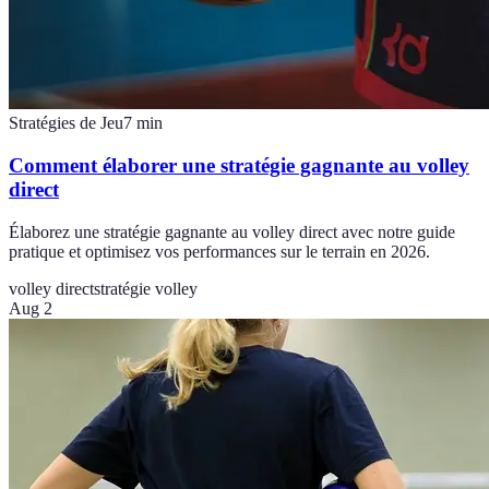
Stratégies de Jeu
7
min
Comment élaborer une stratégie gagnante au volley
direct
Élaborez une stratégie gagnante au volley direct avec notre guide
pratique et optimisez vos performances sur le terrain en 2026.
volley direct
stratégie volley
Aug 2