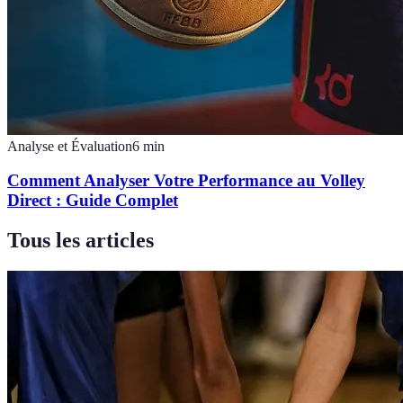
Analyse et Évaluation
6
min
Comment Analyser Votre Performance au Volley
Direct : Guide Complet
Tous les articles