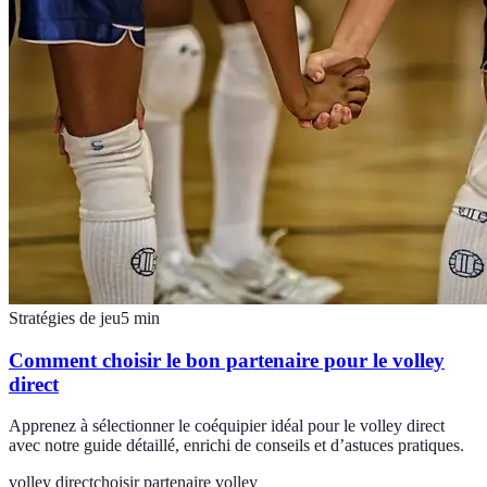
Stratégies de jeu
5
min
Comment choisir le bon partenaire pour le volley
direct
Apprenez à sélectionner le coéquipier idéal pour le volley direct
avec notre guide détaillé, enrichi de conseils et d’astuces pratiques.
volley direct
choisir partenaire volley