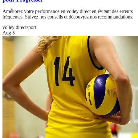
Améliorez votre performance en volley direct en évitant des erreurs
fréquentes. Suivez nos conseils et découvrez nos recommandations.
volley direct
sport
Aug 5