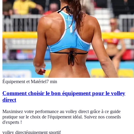
Équipement et Matériel
7
min
Comment choisir le bon équipement pour le volley
direct
Maximisez votre performance au volley direct grâce à ce guide
pratique sur le choix de l'équipement idéal. Suivez nos conseils
d'experts !
volley direct
équipement sportif