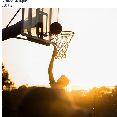
Volley
Tactiques
Aug 2