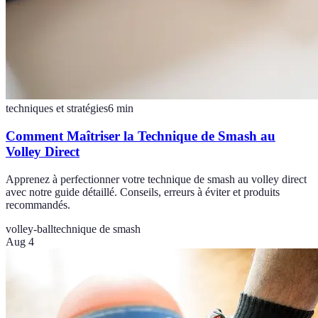
techniques et stratégies
6
min
Comment Maîtriser la Technique de Smash au
Volley Direct
Apprenez à perfectionner votre technique de smash au volley direct
avec notre guide détaillé. Conseils, erreurs à éviter et produits
recommandés.
volley-ball
technique de smash
Aug 4