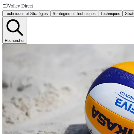
🗂️
Volley Direct
Techniques et Stratégies
Stratégies et Techniques
Techniques
Strat
Rechercher