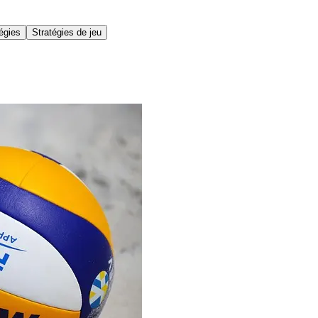
égies
Stratégies de jeu