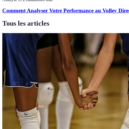
Comment Analyser Votre Performance au Volley Dire
Tous les articles