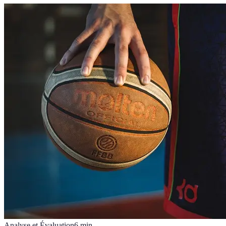
Analyse et Évaluation
6
min