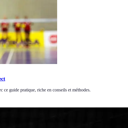
ect
c ce guide pratique, riche en conseils et méthodes.