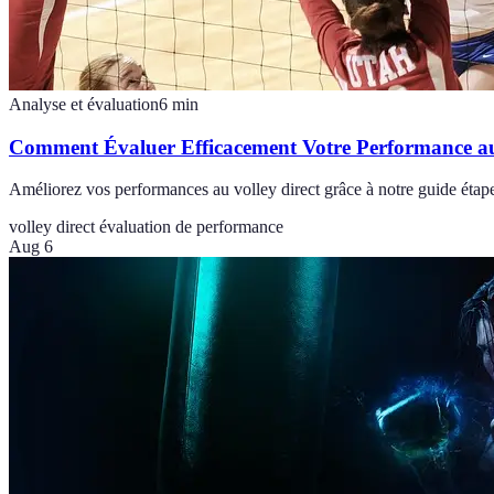
Analyse et évaluation
6
min
Comment Évaluer Efficacement Votre Performance au
Améliorez vos performances au volley direct grâce à notre guide étap
volley direct
évaluation de performance
Aug 6